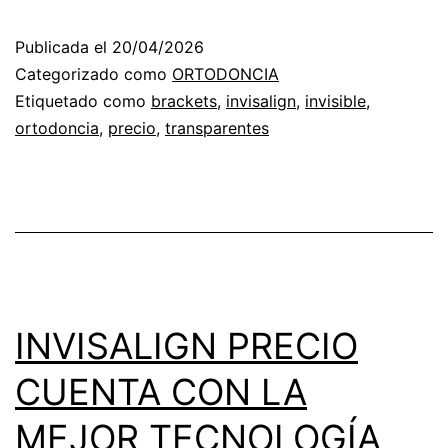
PRECI
Publicada el
20/04/2026
CON
Categorizado como
ORTODONCIA
MEJOR
Etiquetado como
brackets
,
invisalign
,
invisible
,
ortodoncia
,
precio
,
transparentes
TECNO
INVISALIGN PRECIO
CUENTA CON LA
MEJOR TECNOLOGÍA