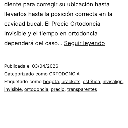
diente para corregir su ubicación hasta
llevarlos hasta la posición correcta en la
cavidad bucal. El Precio Ortodoncia
Invisible y el tiempo en ortodoncia
PRECIO
dependerá del caso…
Seguir leyendo
ORTODO
INVISIB
Publicada el
03/04/2026
Categorizado como
ORTODONCIA
Etiquetado como
bogota
,
brackets
,
estética
,
invisalign
,
invisible
,
ortodoncia
,
precio
,
transparentes