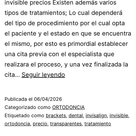
invisible precios Existen además varios
tipos de tratamientos; Lo cual dependerá
del tipo de procedimiento por el cual opta
el paciente y el estado en que se encuentra
el mismo, por esto es primordial establecer
una cita previa con el especialista que
realizara el proceso, y una vez finalizada la
ORTODONCIA
cita…
Seguir leyendo
INVISIBLE
PRECIOS
Publicada el
06/04/2026
EL
Categorizado como
ORTODONCIA
MEJOR
Etiquetado como
brackets
,
dental
,
invisalign
,
invisible
,
ortodoncia
,
precio
,
transparentes
,
tratamiento
TRATAMIENTO