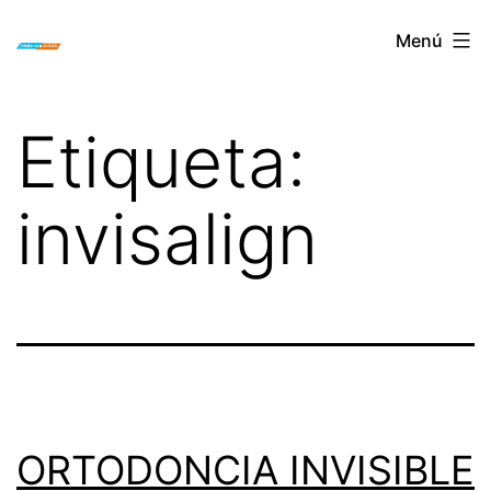
Saltar
ORTODONCIA
Menú
al
INVISIBLE
contenido
INVISALIGN
Etiqueta:
BOGOTA
invisalign
ORTODONCIA INVISIBLE