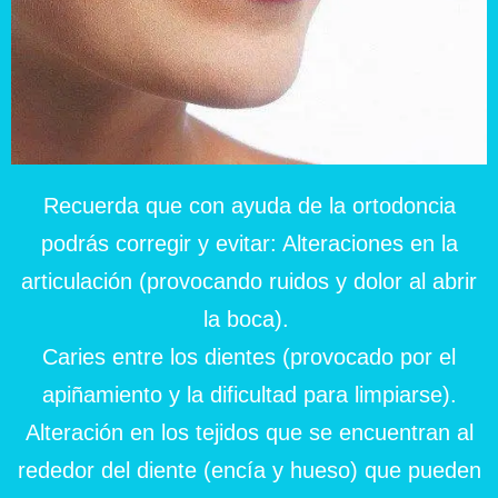
Recuerda que con ayuda de la ortodoncia
podrás corregir y evitar: Alteraciones en la
articulación (provocando ruidos y dolor al abrir
la boca).
Caries entre los dientes (provocado por el
apiñamiento y la dificultad para limpiarse).
Alteración en los tejidos que se encuentran al
rededor del diente (encía y hueso) que pueden