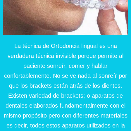
La técnica de Ortodoncia lingual es una
verdadera técnica invisible porque permite al
paciente sonreír, comer y hablar
confortablemente. No se ve nada al sonreír por
que los brackets están atrás de los dientes.
Existen variedad de brackets; o aparatos de
dentales elaborados fundamentalmente con el
mismo propósito pero con diferentes materiales
es decir, todos estos aparatos utilizados en la