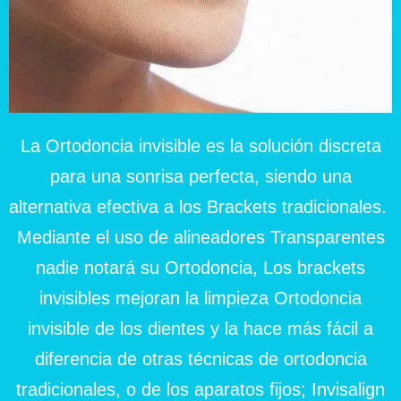
La Ortodoncia invisible es la solución discreta
para una sonrisa perfecta, siendo una
alternativa efectiva a los Brackets tradicionales.
Mediante el uso de alineadores Transparentes
nadie notará su Ortodoncia, Los brackets
invisibles mejoran la limpieza Ortodoncia
invisible de los dientes y la hace más fácil a
diferencia de otras técnicas de ortodoncia
tradicionales, o de los aparatos fijos; Invisalign