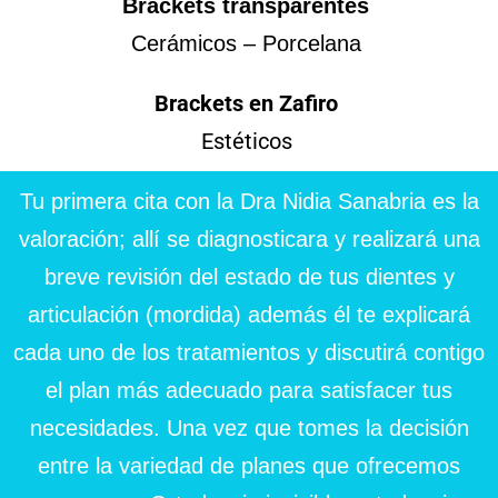
Brackets transparentes
Cerámicos – Porcelana
Brackets en Zafiro
Estéticos
Tu primera cita con la Dra Nidia Sanabria es la
valoración; allí se diagnosticara y realizará una
breve revisión del estado de tus dientes y
articulación (mordida) además él te explicará
cada uno de los tratamientos y discutirá contigo
el plan más adecuado para satisfacer tus
necesidades. Una vez que tomes la decisión
entre la variedad de planes que ofrecemos