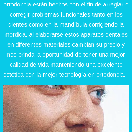
ortodoncia están hechos con el fin de arreglar o
corregir problemas funcionales tanto en los
dientes como en la mandíbula corrigiendo la
mordida, al elaborarse estos aparatos dentales
en diferentes materiales cambian su precio y
nos brinda la oportunidad de tener una mejor
calidad de vida manteniendo una excelente
estética con la mejor tecnología en ortodoncia.