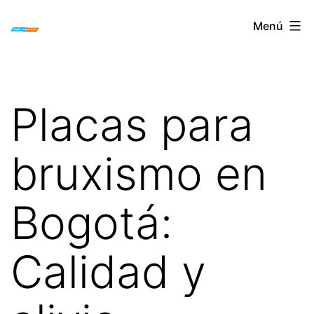
Saltar
ORTODONCIA
Menú
al
INVISIBLE
contenido
INVISALIGN
BOGOTA
Placas para
bruxismo en
Bogotá:
Calidad y