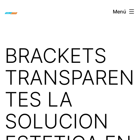
Saltar
ORTODONCIA
Menú
al
INVISIBLE
contenido
INVISALIGN
BOGOTA
BRACKETS
TRANSPAREN
TES LA
SOLUCION