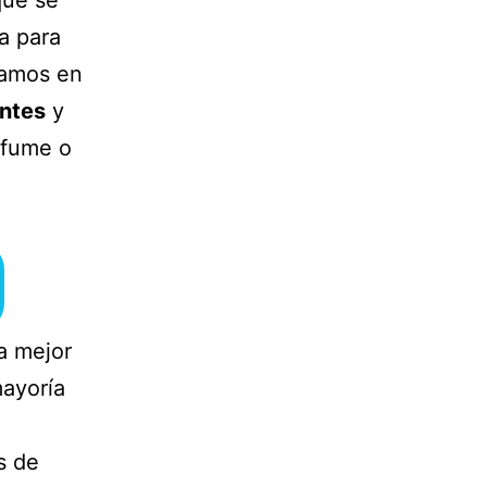
a para
tamos en
ntes
y
 fume o
a mejor
mayoría
s de