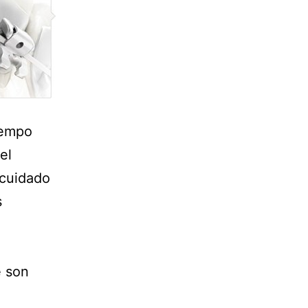
iempo
el
 cuidado
s
e son