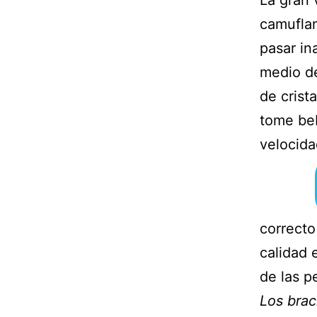
camuflan
pasar in
medio de
de crist
tome beb
velocida
correcto
calidad 
de las p
Los brac