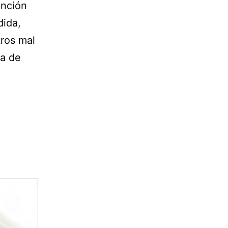
unción
dida,
tros mal
ia de