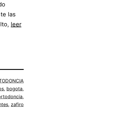
do
te las
lto,
leer
TODONCIA
os
,
bogota
,
ortodoncia
,
ntes
,
zafiro