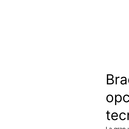
Bra
opc
tec
La gran 