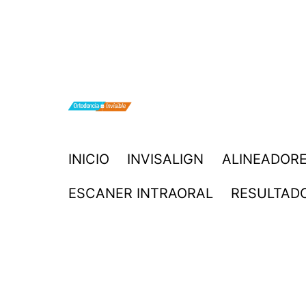
Saltar
al
contenido
ORTODONCIA
INICIO
INVISALIGN
ALINEADORE
INVISIBLE
ESCANER INTRAORAL
RESULTAD
INVISALIGN
BOGOTA