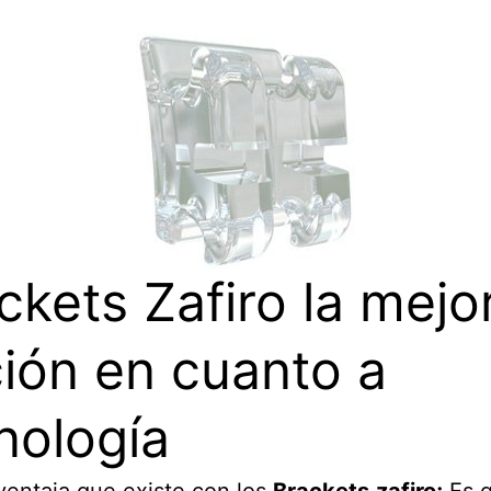
ckets Zafiro la mejo
ión en cuanto a
nología
ventaja que existe con los
Brackets
zafiro;
Es q