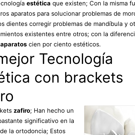
ecnología
estética
que existen; Con la misma f
tros aparatos para solucionar problemas de mor
los dientes corregir problemas de mandíbula y o
mientos existentes entre otros; con la diferenc
n
aparatos
cien por ciento estéticos.
mejor Tecnología
ética con brackets
iro
ckets
zafiro
; Han hecho un
astante significativo en la
 de la ortodoncia; Estos