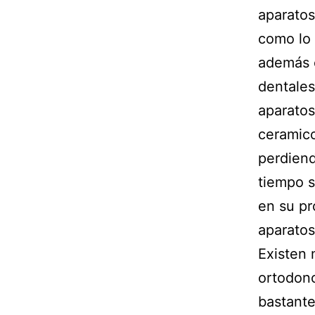
aparatos
como lo 
además e
dentales
aparatos
ceramico
perdiend
tiempo s
en su p
aparatos
Existen 
ortodonc
bastante