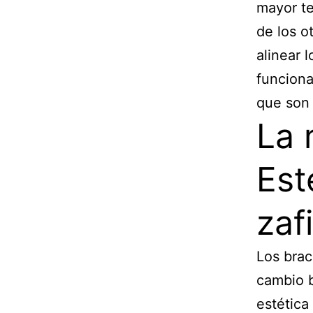
mayor t
de los o
alinear 
funciona
que so
La 
Est
zaf
Los bra
cambio b
estética