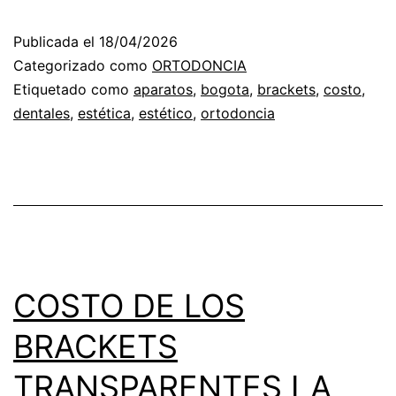
LOS
Publicada el
18/04/2026
BRACKETS
Categorizado como
ORTODONCIA
EN
Etiquetado como
aparatos
,
bogota
,
brackets
,
costo
,
dentales
,
estética
,
estético
,
ortodoncia
LA
ORTODONCIA
COSTO DE LOS
BRACKETS
TRANSPARENTES LA