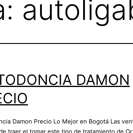
a:
autoliga
TODONCIA DAMON
ECIO
cia Damon Precio Lo Mejor en Bogotá Las vent
e traer el tomar este tipo de tratamiento de O