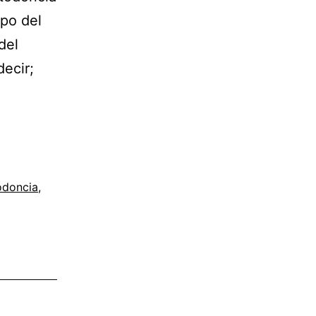
mpo del
del
decir;
IA
odoncia
,