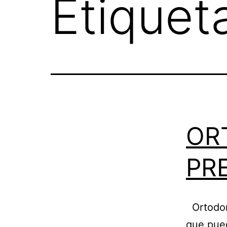
Etiquet
OR
PR
Ortodon
que pued