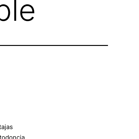
ble
ajas
rtodoncia