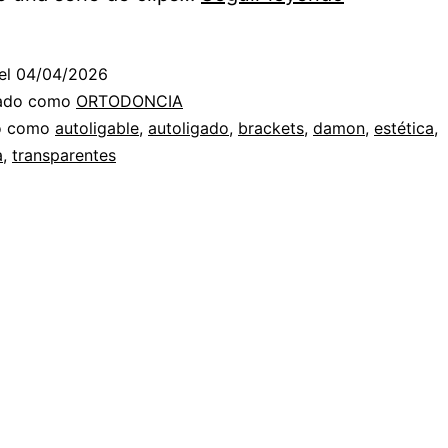
DAMON
TRATAMIE
el
04/04/2026
DE
zado como
ORTODONCIA
ORTODON
do como
autoligable
,
autoligado
,
brackets
,
damon
,
estética
,
a
,
transparentes