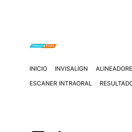
Saltar
al
contenido
ORTODONCIA
INICIO
INVISALIGN
ALINEADORE
INVISIBLE
ESCANER INTRAORAL
RESULTAD
INVISALIGN
BOGOTA