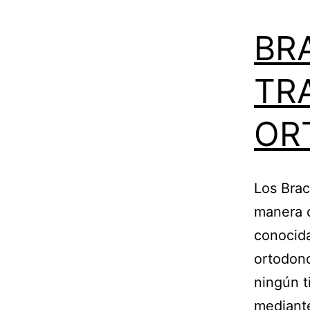
BR
TR
OR
Los Bra
manera d
conocid
ortodonc
ningún t
mediante