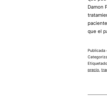
Damon Pr
tratamie
paciente
que el p
Publicada 
Categori
Etiqueta
precio
,
tra