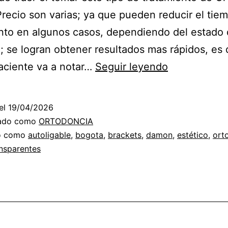
ecio son varias; ya que pueden reducir el tie
nto en algunos casos, dependiendo del estado 
; se logran obtener resultados mas rápidos, es 
ORTODONC
aciente va a notar…
Seguir leyendo
DAMON
PRECIO
el
19/04/2026
zado como
ORTODONCIA
do como
autoligable
,
bogota
,
brackets
,
damon
,
estético
,
ort
nsparentes