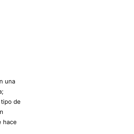
n una
a;
tipo de
an
Se hace