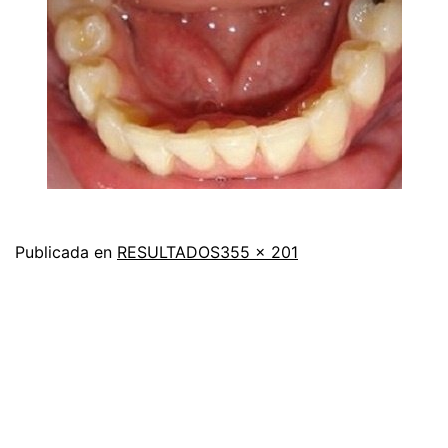
Tamaño
Publicada en
RESULTADOS
355 × 201
completo