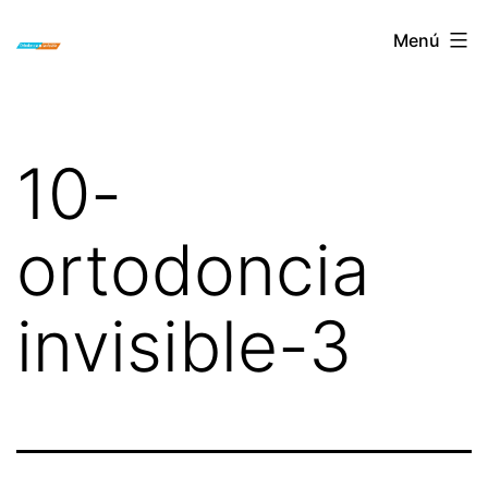
Saltar
ORTODONCIA
Menú
al
INVISIBLE
contenido
INVISALIGN
BOGOTA
10-
ortodoncia
invisible-3