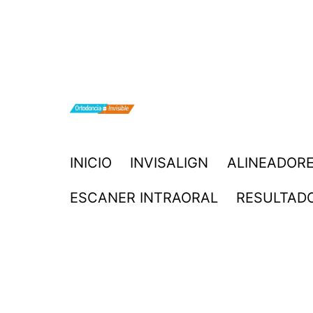
Saltar
al
contenido
ORTODONCIA
INICIO
INVISALIGN
ALINEADORE
INVISIBLE
ESCANER INTRAORAL
RESULTAD
INVISALIGN
BOGOTA