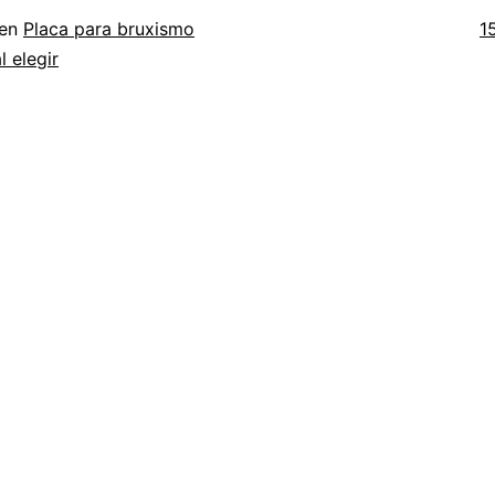
T
 en
Placa para bruxismo
1
c
l elegir