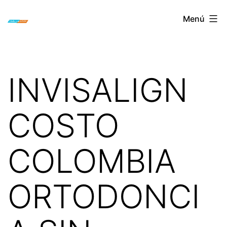
Saltar
ORTODONCIA
Menú
al
INVISIBLE
contenido
INVISALIGN
BOGOTA
INVISALIGN
COSTO
COLOMBIA
ORTODONCI