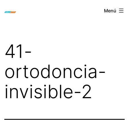
Saltar
ORTODONCIA
Menú
al
INVISIBLE
contenido
INVISALIGN
BOGOTA
41-
ortodoncia-
invisible-2