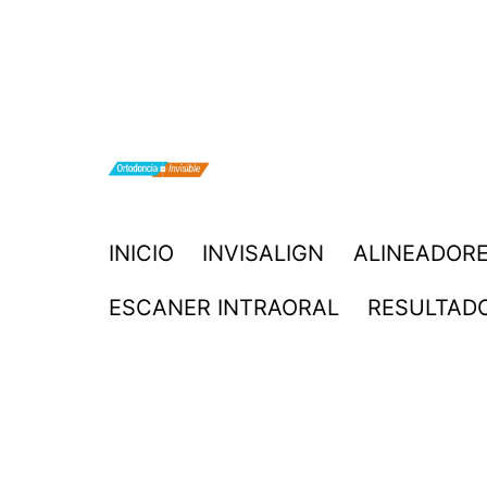
Saltar
al
contenido
ORTODONCIA
INICIO
INVISALIGN
ALINEADORE
INVISIBLE
ESCANER INTRAORAL
RESULTAD
INVISALIGN
BOGOTA