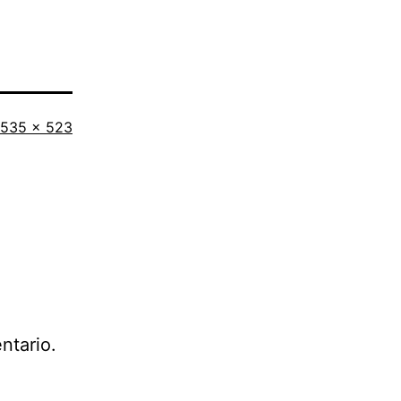
Tamaño
535 × 523
completo
ntario.