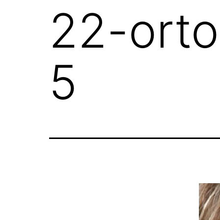
22-orto
5