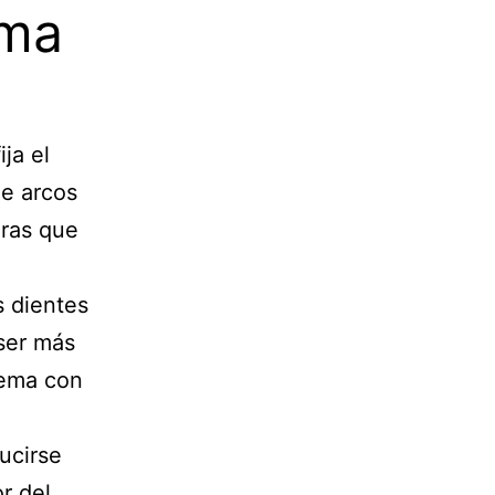
ema
ja el
ie arcos
uras que
s dientes
ser más
tema con
ucirse
r del