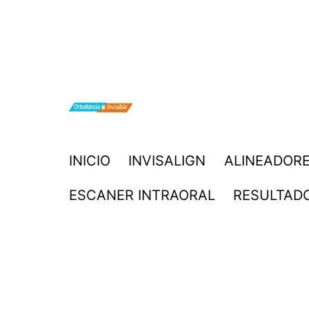
Saltar
al
contenido
ORTODONCIA
INICIO
INVISALIGN
ALINEADORE
INVISIBLE
ESCANER INTRAORAL
RESULTAD
INVISALIGN
BOGOTA