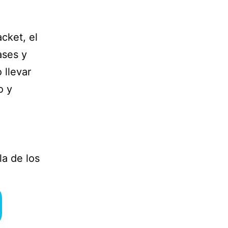
acket, el
ases y
 llevar
o y
a de los