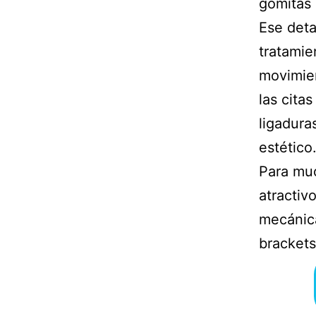
gomitas 
Ese deta
tratamien
movimien
las cita
ligadura
estético
Para muc
atractiv
mecánica
brackets