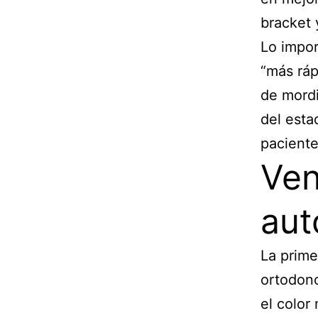
bracket 
Lo impor
“más ráp
de mordi
del esta
paciente
Ven
aut
La prime
ortodonc
el color