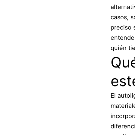
alternat
casos, s
preciso 
entender
quién ti
Qué
est
El autol
material
incorpor
diferenc