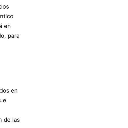
ados
ntico
tá en
do, para
ados en
que
n de las