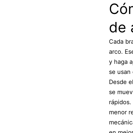
Cóm
de 
Cada bra
arco. Es
y haga a
se usan 
Desde el
se mueva
rápidos.
menor re
mecánica
en mejor