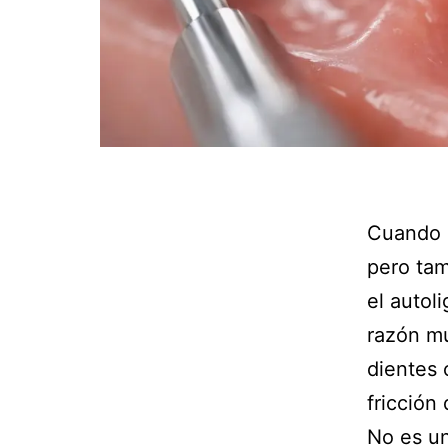
Cuando u
pero tam
el autol
razón mu
dientes
fricción
No es un