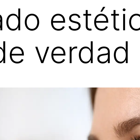
ado estéti
de verdad