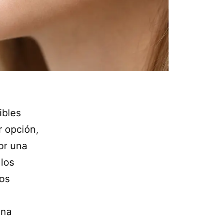
ibles
r opción,
or una
 los
os
una