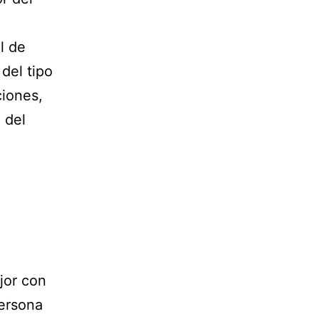
l de
del tipo
ciones,
 del
jor con
persona