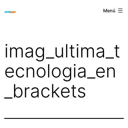
Saltar
ORTODONCIA
Menú
al
INVISIBLE
contenido
INVISALIGN
BOGOTA
imag_ultima_t
ecnologia_en
_brackets