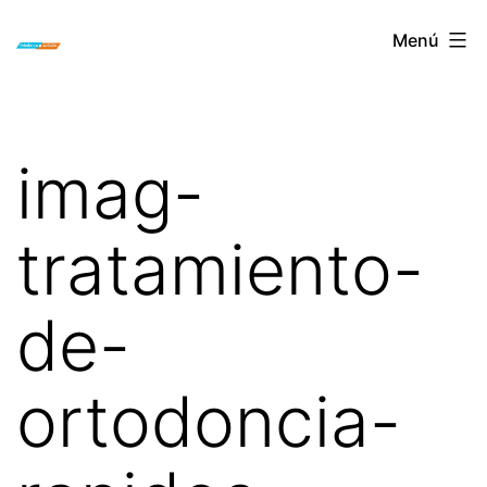
Saltar
ORTODONCIA
Menú
al
INVISIBLE
contenido
INVISALIGN
BOGOTA
imag-
tratamiento-
de-
ortodoncia-