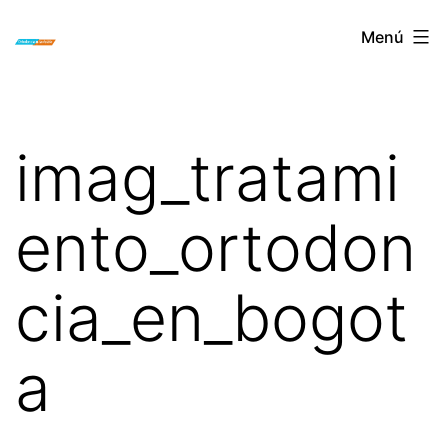
Saltar
ORTODONCIA
Menú
al
INVISIBLE
contenido
INVISALIGN
BOGOTA
imag_tratami
ento_ortodon
cia_en_bogot
a