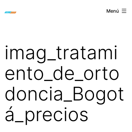
Saltar
ORTODONCIA
Menú
al
INVISIBLE
contenido
INVISALIGN
BOGOTA
imag_tratami
ento_de_orto
doncia_Bogot
á_precios