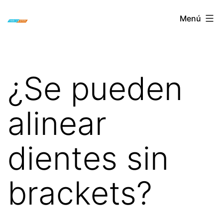
Saltar
ORTODONCIA
Menú
al
INVISIBLE
contenido
INVISALIGN
BOGOTA
¿Se pueden
alinear
dientes sin
brackets?