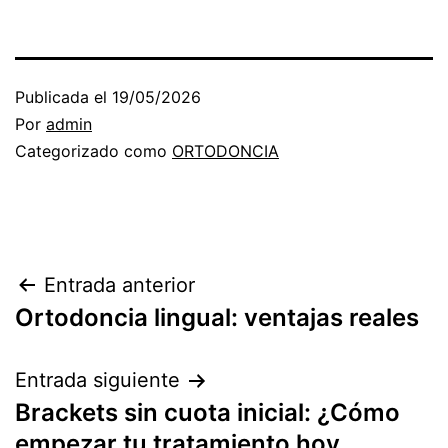
Publicada el
19/05/2026
Por
admin
Categorizado como
ORTODONCIA
Navegación
Entrada anterior
Ortodoncia lingual: ventajas reales
de
entradas
Entrada siguiente
Brackets sin cuota inicial: ¿Cómo
empezar tu tratamiento hoy