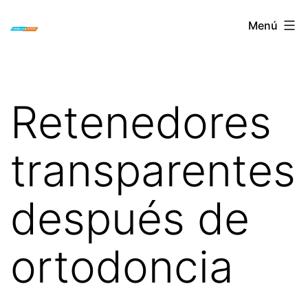
Saltar
ORTODONCIA
Menú
al
INVISIBLE
contenido
INVISALIGN
BOGOTA
Retenedores
transparentes
después de
ortodoncia