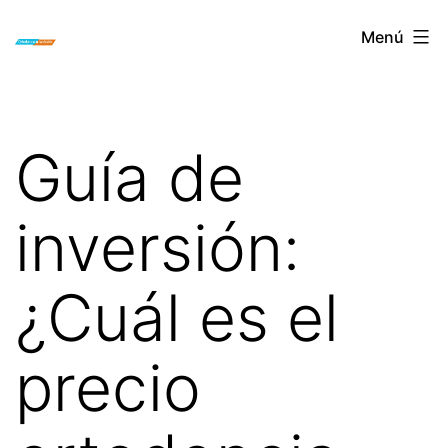
Saltar
ORTODONCIA
Menú
al
INVISIBLE
contenido
INVISALIGN
BOGOTA
Guía de
inversión:
¿Cuál es el
precio