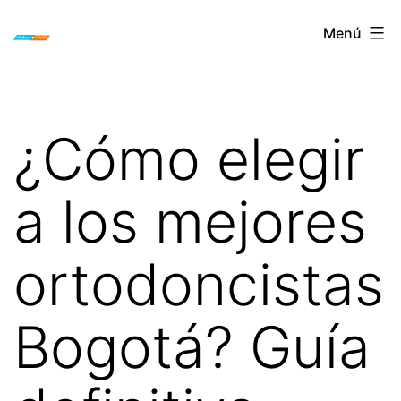
Saltar
ORTODONCIA
Menú
al
INVISIBLE
contenido
INVISALIGN
BOGOTA
¿Cómo elegir
a los mejores
ortodoncistas
Bogotá? Guía