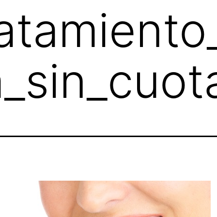
atamiento
_sin_cuota