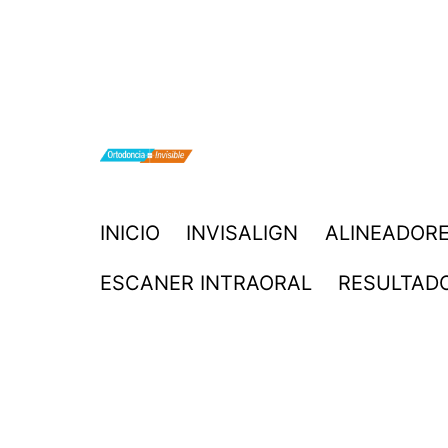
Saltar
al
contenido
ORTODONCIA
INICIO
INVISALIGN
ALINEADORE
INVISIBLE
ESCANER INTRAORAL
RESULTAD
INVISALIGN
BOGOTA