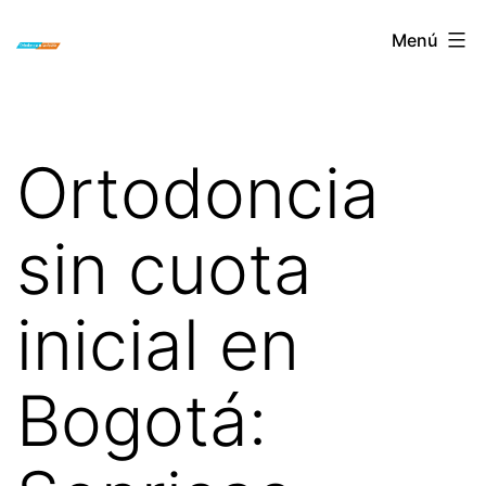
Saltar
ORTODONCIA
Menú
al
INVISIBLE
contenido
INVISALIGN
BOGOTA
Ortodoncia
sin cuota
inicial en
Bogotá: