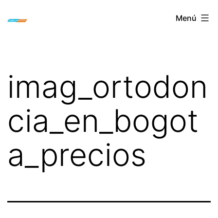
Saltar
ORTODONCIA
Menú
al
INVISIBLE
contenido
INVISALIGN
BOGOTA
imag_ortodon
cia_en_bogot
a_precios