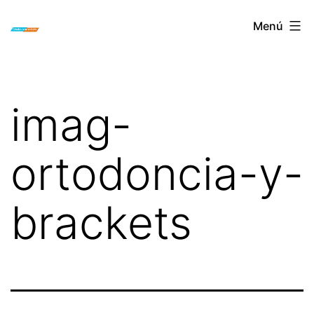
Saltar
ORTODONCIA
Menú
al
INVISIBLE
contenido
INVISALIGN
BOGOTA
imag-
ortodoncia-y-
brackets