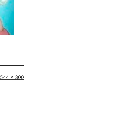
Tamaño
544 × 300
completo