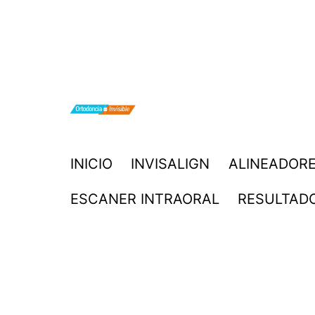
Saltar
al
contenido
ORTODONCIA
INICIO
INVISALIGN
ALINEADORE
INVISIBLE
ESCANER INTRAORAL
RESULTAD
INVISALIGN
BOGOTA