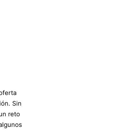
oferta
ión. Sin
un reto
 algunos