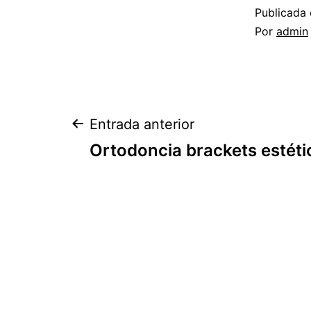
Publicada 
Por
admin
Navegación
Entrada anterior
Ortodoncia brackets estéti
de
entradas