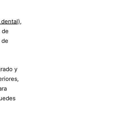
 dental)
,
e de
o de
grado y
eriores,
ara
puedes