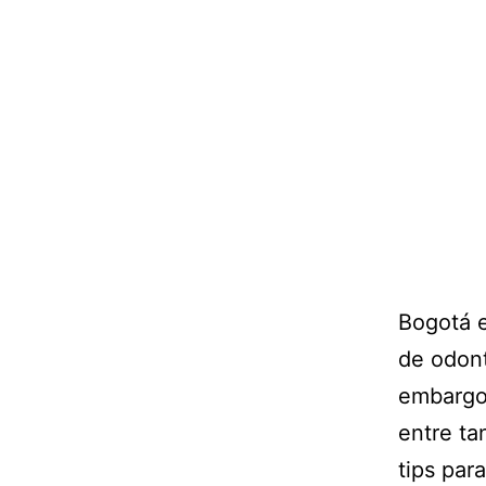
Bogotá e
de odont
embargo,
entre ta
tips par