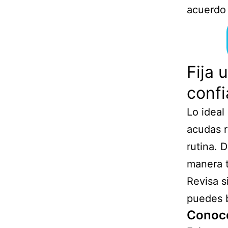
acuerdo 
Fija 
conf
Lo ideal
acudas r
rutina. 
manera t
Revisa s
puedes b
Conoce