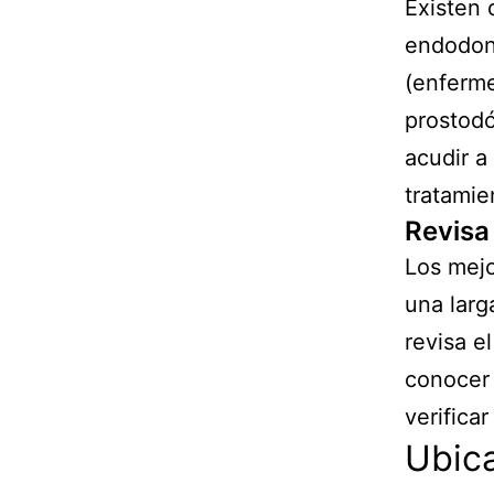
Existen 
endodonc
(enferme
prostodó
acudir a
tratamie
Revisa
Los mejo
una larg
revisa e
conocer
verificar
Ubica