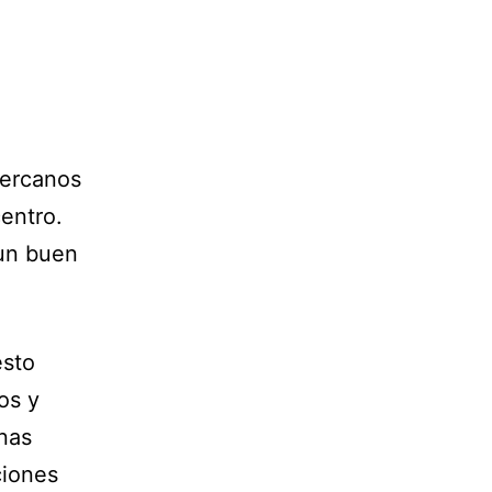
cercanos
entro.
 un buen
esto
os y
nas
ciones