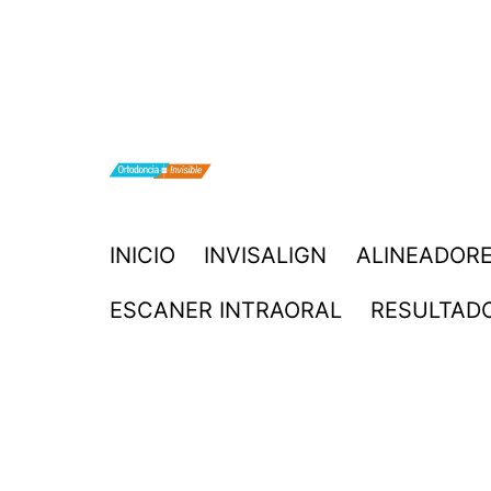
Saltar
al
contenido
ORTODONCIA
INICIO
INVISALIGN
ALINEADORE
INVISIBLE
ESCANER INTRAORAL
RESULTAD
INVISALIGN
BOGOTA