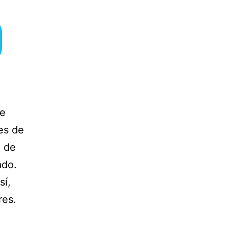
ue
es de
a de
ado.
sí,
res.