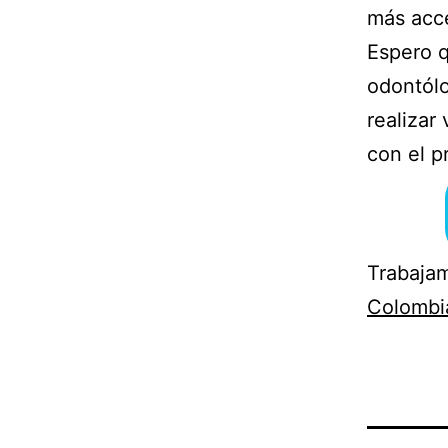
más acce
Espero q
odontól
realizar
con el p
Trabaja
Colombi