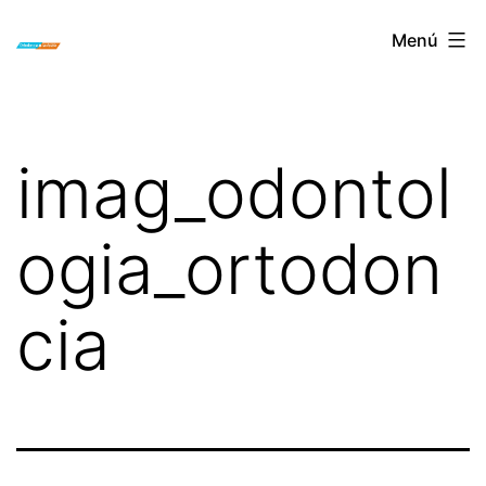
Saltar
ORTODONCIA
Menú
al
INVISIBLE
contenido
INVISALIGN
BOGOTA
imag_odontol
ogia_ortodon
cia