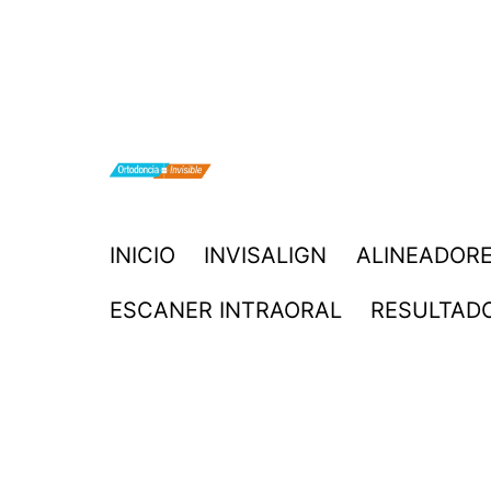
Saltar
al
contenido
ORTODONCIA
INICIO
INVISALIGN
ALINEADORE
INVISIBLE
ESCANER INTRAORAL
RESULTAD
INVISALIGN
BOGOTA