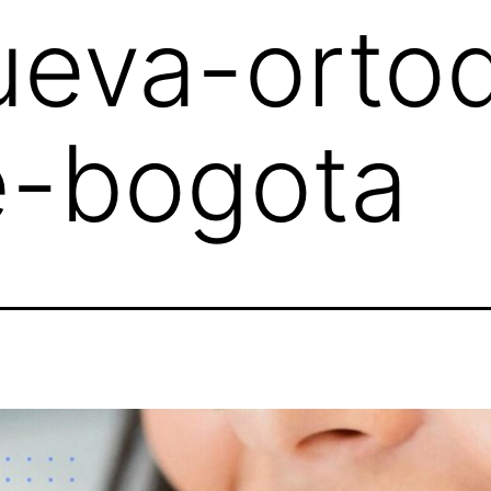
ueva-orto
le-bogota