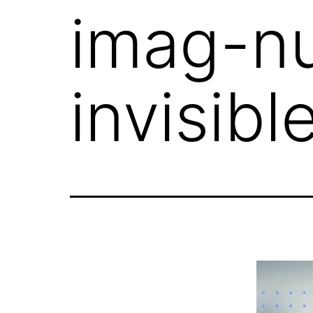
imag-n
invisib