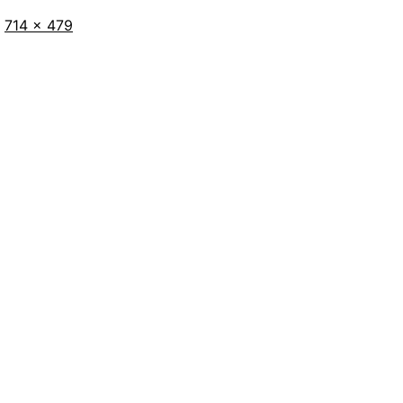
Tamaño
714 × 479
completo