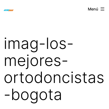
Saltar
ORTODONCIA
Menú
al
INVISIBLE
contenido
INVISALIGN
BOGOTA
imag-los-
mejores-
ortodoncistas
-bogota