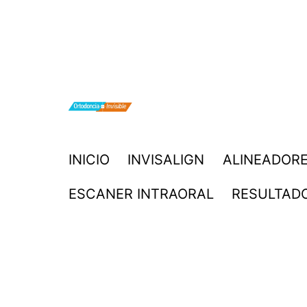
Saltar
al
contenido
ORTODONCIA
INICIO
INVISALIGN
ALINEADORE
INVISIBLE
ESCANER INTRAORAL
RESULTAD
INVISALIGN
BOGOTA