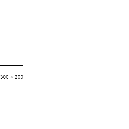
Tamaño
300 × 200
completo