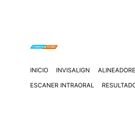
Saltar
al
contenido
ORTODONCIA
INICIO
INVISALIGN
ALINEADORE
INVISIBLE
ESCANER INTRAORAL
RESULTAD
INVISALIGN
BOGOTA