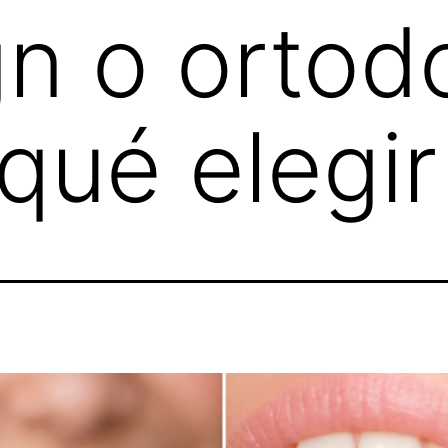
ign o ortod
 qué elegir