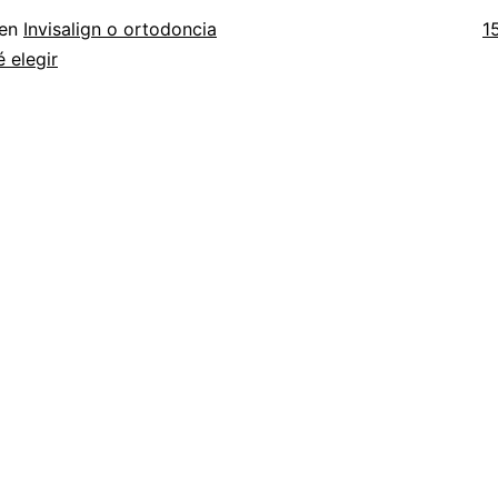
T
 en
Invisalign o ortodoncia
1
c
é elegir