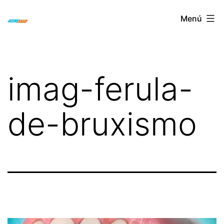
Saltar
ORTODONCIA
Menú
al
INVISIBLE
contenido
INVISALIGN
BOGOTA
imag-ferula-
de-bruxismo