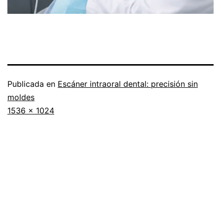
Publicada en
Escáner intraoral dental: precisión sin
moldes
Tamaño
1536 × 1024
completo