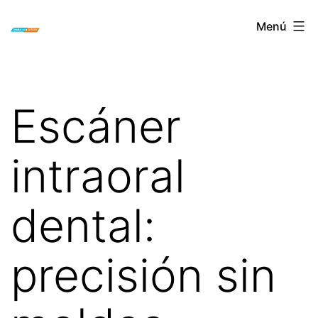
Saltar
ORTODONCIA
Menú
al
INVISIBLE
contenido
INVISALIGN
BOGOTA
Escáner
intraoral
dental:
precisión sin