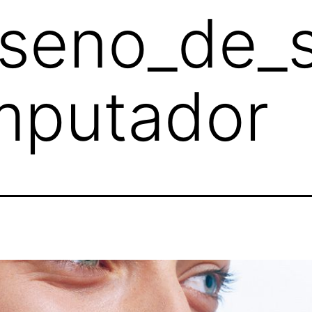
seno_de_s
mputador