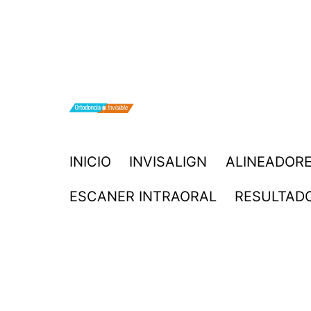
Saltar
al
contenido
ORTODONCIA
INICIO
INVISALIGN
ALINEADORE
INVISIBLE
ESCANER INTRAORAL
RESULTAD
INVISALIGN
BOGOTA