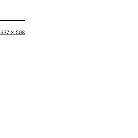
Tamaño
637 × 508
completo