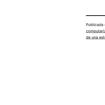
Publicada
computariz
de una est