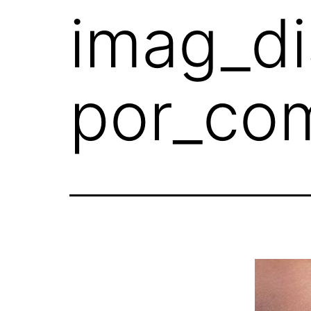
imag_di
por_co