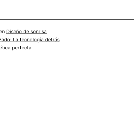
 en
Diseño de sonrisa
ado: La tecnología detrás
ética perfecta