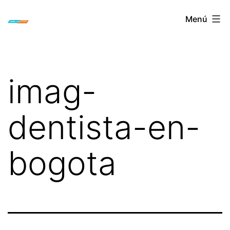
Saltar
ORTODONCIA
Menú
al
INVISIBLE
contenido
INVISALIGN
BOGOTA
imag-
dentista-en-
bogota