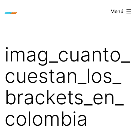
Saltar
ORTODONCIA
Menú
al
INVISIBLE
contenido
INVISALIGN
BOGOTA
imag_cuanto_
cuestan_los_
brackets_en_
colombia