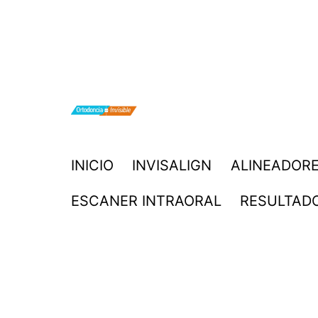
Saltar
al
contenido
ORTODONCIA
INICIO
INVISALIGN
ALINEADORE
INVISIBLE
ESCANER INTRAORAL
RESULTAD
INVISALIGN
BOGOTA