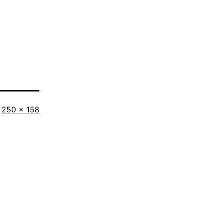
Tamaño
250 × 158
completo