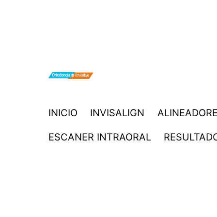
Saltar
al
contenido
ORTODONCIA
INICIO
INVISALIGN
ALINEADORE
INVISIBLE
ESCANER INTRAORAL
RESULTAD
INVISALIGN
BOGOTA