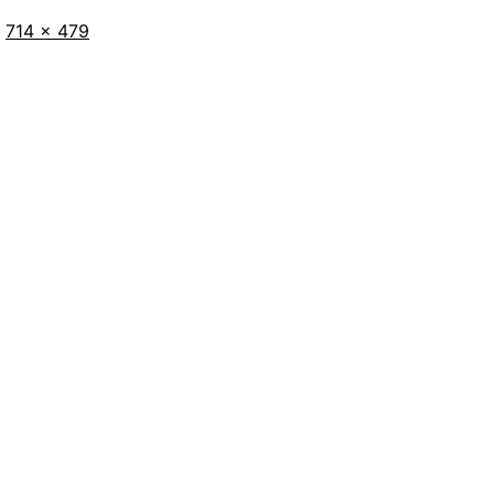
Tamaño
714 × 479
completo