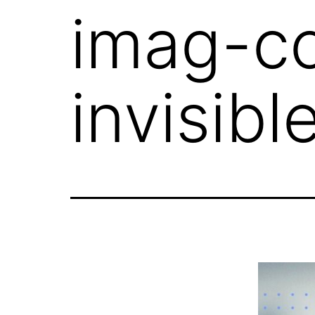
imag-co
invisibl