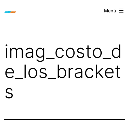
Saltar
ORTODONCIA
Menú
al
INVISIBLE
contenido
INVISALIGN
BOGOTA
imag_costo_d
e_los_bracket
s