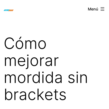
Saltar
ORTODONCIA
Menú
al
INVISIBLE
contenido
INVISALIGN
BOGOTA
Cómo
mejorar
mordida sin
brackets