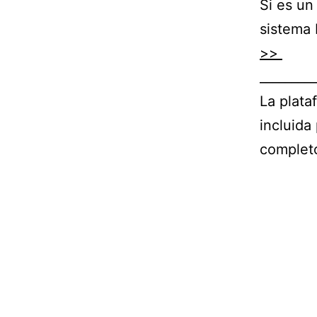
Si es un
sistema 
>>
_________
La plat
incluida
completo