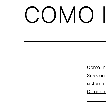
COMO I
Como Ini
Si es un
sistema 
Ortodonc
_________