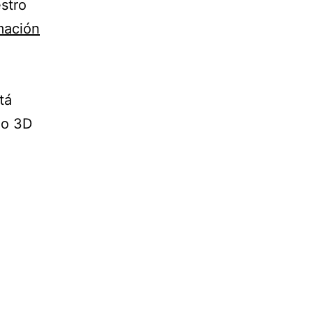
estro
mación
tá
io 3D