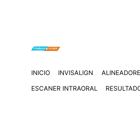
Saltar
al
contenido
ORTODONCIA
INICIO
INVISALIGN
ALINEADORE
INVISIBLE
ESCANER INTRAORAL
RESULTAD
INVISALIGN
BOGOTA