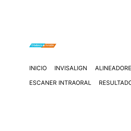
Saltar
al
contenido
ORTODONCIA
INICIO
INVISALIGN
ALINEADORE
INVISIBLE
ESCANER INTRAORAL
RESULTAD
INVISALIGN
BOGOTA