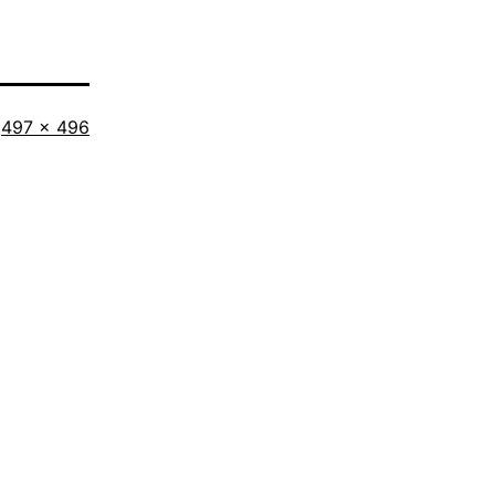
Tamaño
497 × 496
completo