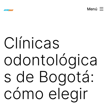
Saltar
ORTODONCIA
Menú
al
INVISIBLE
contenido
INVISALIGN
BOGOTA
Clínicas
odontológica
s de Bogotá:
cómo elegir