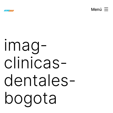
Saltar
ORTODONCIA
Menú
al
INVISIBLE
contenido
INVISALIGN
BOGOTA
imag-
clinicas-
dentales-
bogota