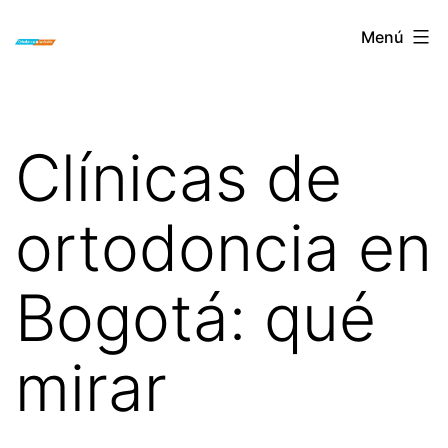
Saltar
ORTODONCIA
Menú
al
INVISIBLE
contenido
INVISALIGN
BOGOTA
Clínicas de
ortodoncia en
Bogotá: qué
mirar