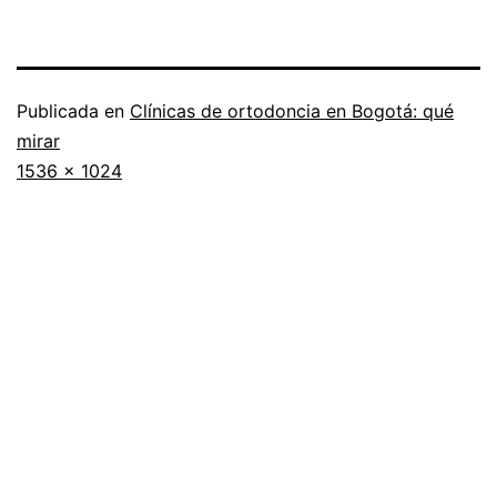
Publicada en
Clínicas de ortodoncia en Bogotá: qué
mirar
Tamaño
1536 × 1024
completo