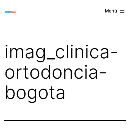
Saltar
ORTODONCIA
Menú
al
INVISIBLE
contenido
INVISALIGN
BOGOTA
imag_clinica-
ortodoncia-
bogota