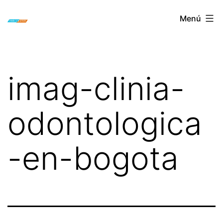
Saltar
ORTODONCIA
Menú
al
INVISIBLE
contenido
INVISALIGN
BOGOTA
imag-clinia-
odontologica
-en-bogota