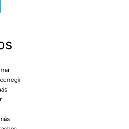
os
rrar
corregir
más
r
 más
ataches,