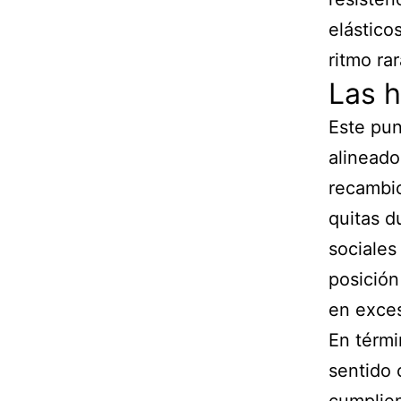
elástico
ritmo ra
Las h
Este pun
alineado
recambio
quitas d
sociales
posición
en exces
En térmi
sentido 
cumplien