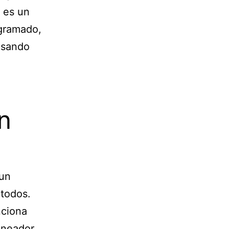
l es un
gramado,
usando
n
un
 todos.
nciona
ineador