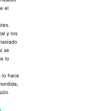
e el
tes.
al y los
emasiado
i se
e lo
o lo hace
mordida,
sión