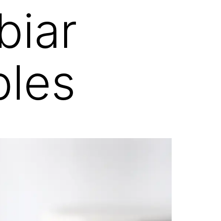
biar
bles