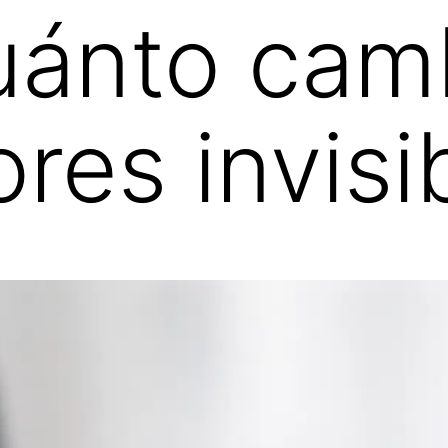
uánto cam
res invisi