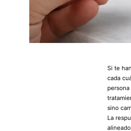
Si te ha
cada cuá
persona 
tratamie
sino cam
La respu
alineado