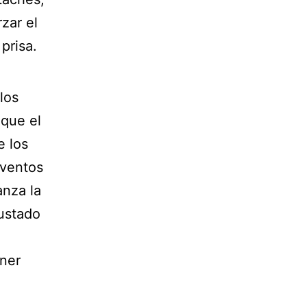
zar el
prisa.
los
 que el
e los
eventos
anza la
justado
ener