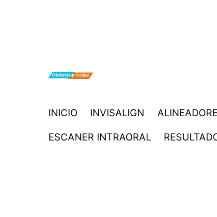
Saltar
al
contenido
ORTODONCIA
INICIO
INVISALIGN
ALINEADORE
INVISIBLE
ESCANER INTRAORAL
RESULTAD
INVISALIGN
BOGOTA