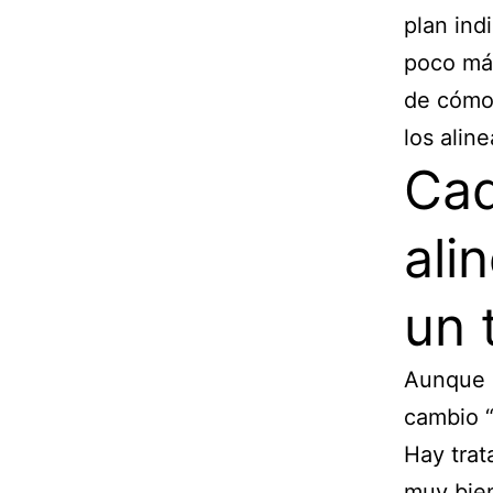
plan ind
poco má
de cómo 
los alin
Cad
ali
un 
Aunque 
cambio “
Hay trat
muy bien