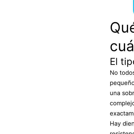
Qué
cuá
El ti
No todos
pequeños
una sob
complejo
exactame
Hay dien
resisten