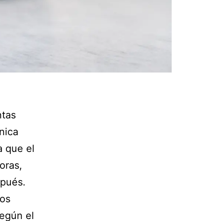
ntas
nica
a que el
oras,
spués.
los
según el